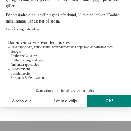
LYXIG PÅSE
89 kr