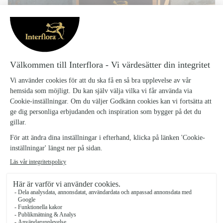
LYXIG PÅSE
Lyxig-Pase_2
89 kr
Lyxig interflora påse, perfekt att ge bort