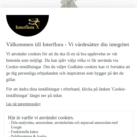
20 PASTELL ROSOR
20-PASTELL-ROSOR_4
1495 kr
vacker bukett med rosa, lila och vita rosor och vackra kvistar