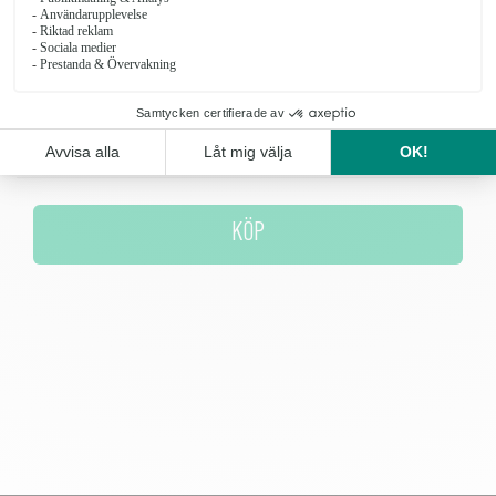
eukalyptus
Antal
KÖP