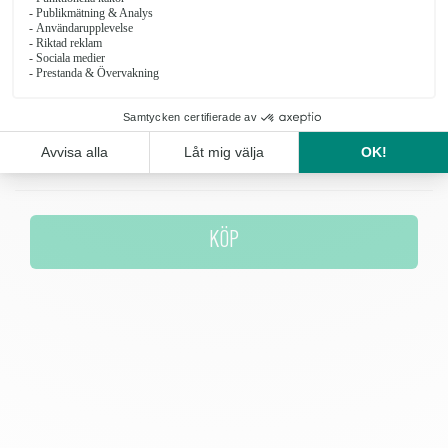
pension mm.
Blommor som består av aprikosa roosr, nejlikor, germini och grönt
Antal
KÖP