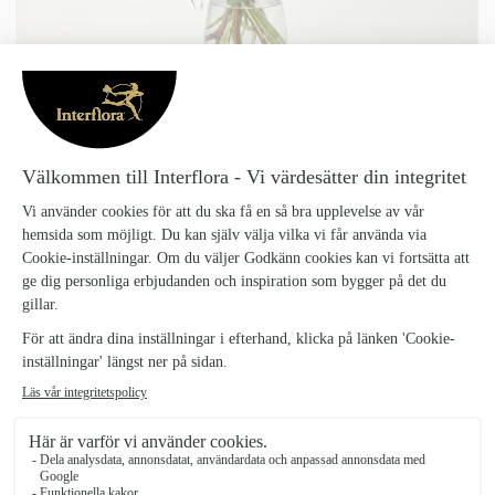
PASTELL GLÄDJE
Stilren-var_1
399 kr
En vacker bukett som passar till alla tillfällen, tack, födelsedag,