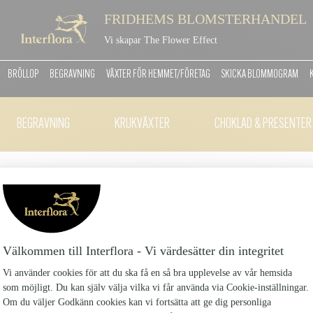
FRIDHEMS BLOMSTERHANDEL
Vi skapar The Flower Effect
BRÖLLOP
BEGRAVNING
VÄXTER FÖR HEMMET/FÖRETAG
SKICKA BLOMMOGRAM
BEGRAVNING
KRUKVÄXTER
CHOKLAD & PRESENTER
CHOKLADSTRUT STOR
CHOKLADSTRUT-STORT-TACK_4
99 kr
Chokladstrut från Finsmakarna med belgiskt pralinm
AllianceInnehåll: Ingredienser: socker, kakaomass
kakaopulver*,helmjölkpulver, invertsockersirap, soja