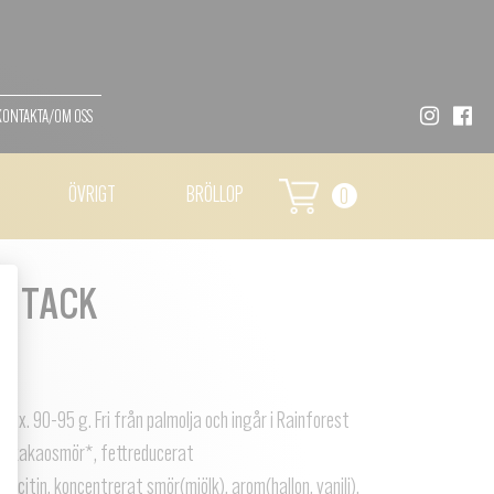
KONTAKTA/OM OSS
ÖVRIGT
BRÖLLOP
0
T TACK
ix. 90-95 g. Fri från palmolja och ingår i Rainforest
a*, kakaosmör*, fettreducerat
lecitin, koncentrerat smör(mjölk), arom(hallon, vanilj),