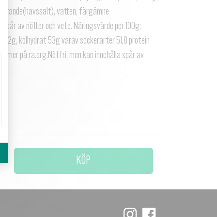
e Guérande(havssalt), vatten, färgämne
laspår av nötter och vete. Näringsvärde per 100g:
 22g, kolhydrat 53g varav sockerarter 51,8 protein
Läs mer på ra.org.Nötfri, men kan innehålla spår av
KÖP