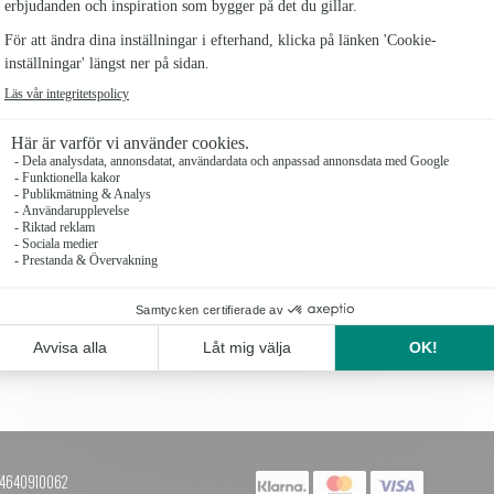
smör d'Isigny (mjölk), glukossirap, helmjölk, sel d
(kalciumkarbonat, rödbetsröd), hallon. Kan innehål
energi 2314kJ/554 kcal, fett 35gvarav mättat fett
5,1g, salt 0,22g.*Rainforest Alliance-certifierad. 
nötter.
Antal
 +4640910062