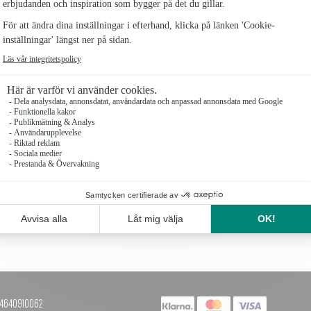
smör d'Isigny (mjölk), glukossirap, helmjölk, sel d
(kalciumkarbonat, rödbetsröd), hallon. Kan innehål
energi 2314kJ/554 kcal, fett 35gvarav mättat fett
5,1g, salt 0,22g.*Rainforest Alliance-certifierad. 
nötter.
Antal
 +4640910062