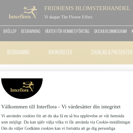
FRIDHEMS BLOMSTERHANDEL
Vi skapar The Flower Effect
BRÖLLOP
BEGRAVNING
VÄXTER FÖR HEMMET/FÖRETAG
SKICKA BLOMMOGRAM
BEGRAVNING
KRUKVÄXTER
CHOKLAD & PRESENTER
CHOKLADSTRUT GRATT
CHOKLADSTRUT-GRATTIS_4
99 kr
Chokladstrut från Finsmakarna med belgiskt pralinm
AllianceInnehåll: Ingredienser: socker, kakaomass
kakaopulver*,helmjölkpulver, invertsockersirap, soja