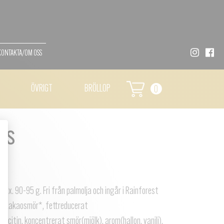
KONTAKTA/OM OSS
ÖVRIGT
BRÖLLOP
0
IS
ix. 90-95 g. Fri från palmolja och ingår i Rainforest
a*, kakaosmör*, fettreducerat
lecitin, koncentrerat smör(mjölk), arom(hallon, vanilj),