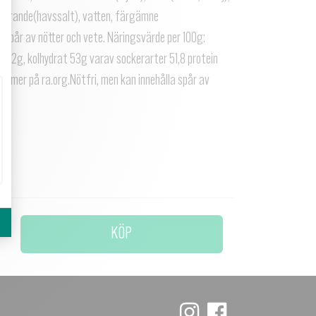
e Guérande(havssalt), vatten, färgämne
laspår av nötter och vete. Näringsvärde per 100g:
 22g, kolhydrat 53g varav sockerarter 51,8 protein
Läs mer på ra.org.Nötfri, men kan innehålla spår av
KÖP