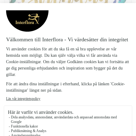
BALLONG - FÖDELSEDAG
Ballong---Fodelsedag_4
129 kr
Helium Ballong - Med Text Födelsedag på Engelska Happy birthday