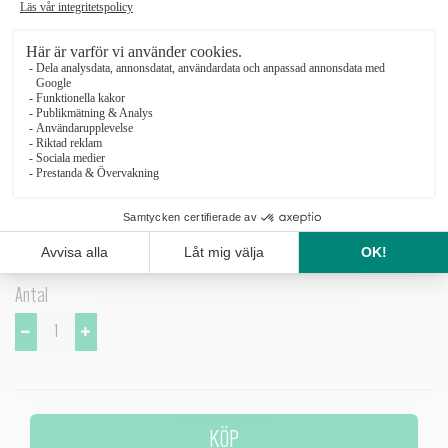
BRUDBUKETT LJUSA FÄRGER
Brudbukett-ljusa-farger_2
2000 kr
Brudbukett med anemoner, viburnum, amazonlilja och ranunklar
Antal
KÖP