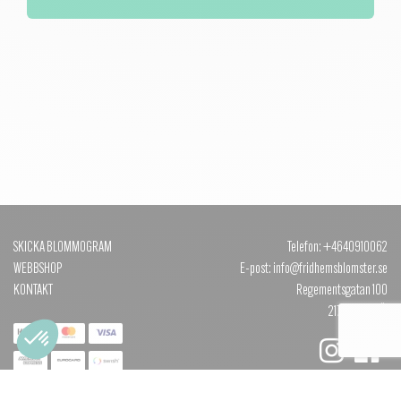
SKICKA BLOMMOGRAM
Telefon: +4640910062
WEBBSHOP
E-post: info@fridhemsblomster.se
KONTAKT
Regementsgatan 100
217 51 MALMÖ