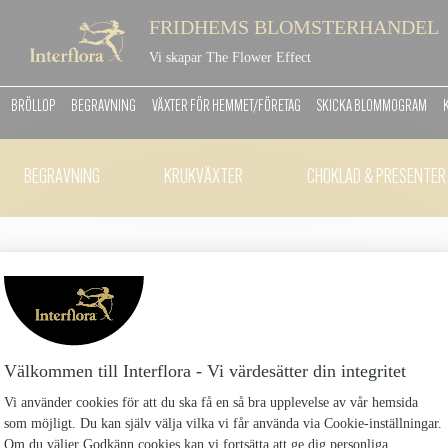
FRIDHEMS BLOMSTERHANDEL
Vi skapar The Flower Effect
BRÖLLOP
BEGRAVNING
VÄXTER FÖR HEMMET/FÖRETAG
SKICKA BLOMMOGRAM
BEGRAVNING
KRUKVÄXTER
CHOKLAD & PRESENTER
DEKORATION RUND
DEKORATION-RUND_2
1295 kr
DEKORATION RUND
Antal