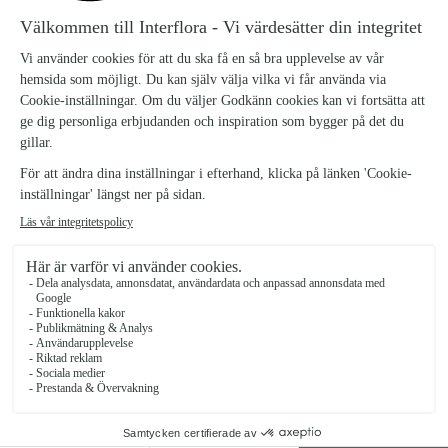
SOV I RO LÅG DEKORATION
DEK_16
1195 kr
Låg dekoration i oasis med vita blommor som rosor, gladiolus mm och
diverse grönt i
Antal
KÖP