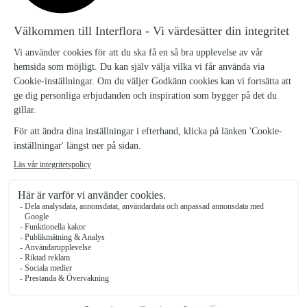
LJUSA MINNEN BUKETT
LJUSA-MINNEN-BUKETT_4
695 kr
Liggandes sorg bukett i vitt och marinblått
Antal