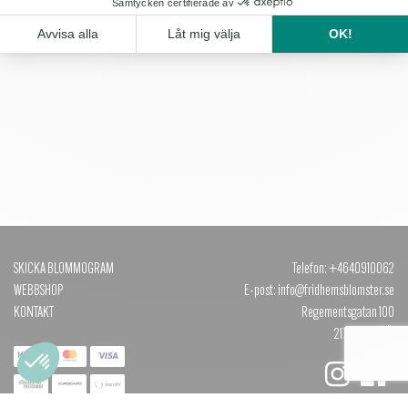
KÖP
SKICKA BLOMMOGRAM
Telefon: +4640910062
WEBBSHOP
E-post: info@fridhemsblomster.se
KONTAKT
Regementsgatan 100
217 51 MALMÖ