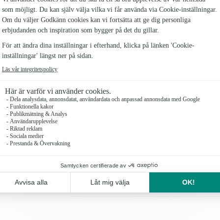
- Innehåller nejlikor, rosor, alstroemeria och blanda
- Kransen är ca 55 cm i diameter.
Kransen levereras med din hälsning på ett textat 
lägger du till som tillval här nedan och butiken vä
Om du kommer närvara på begravningen så kan du b
begravningsplatsen.
Antal