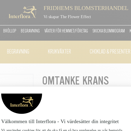
FRIDHEMS BLOMSTERHANDEL
Vi skapar The Flower Effect
BRÖLLOP
BEGRAVNING
VÄXTER FÖR HEMMET/FÖRETAG
SKICKA BLOMMOGRAM
BEGRAVNING
KRUKVÄXTER
CHOKLAD & PRESENTER
OMTANKE KRANS
OMTANKE-KRANS_2
2295 kr
En vacker krans i lugna creme och aprikosa toner.
Kransen skapas genom att blommor och grönt arran
ställning runt kista eller urna vid begravningen.