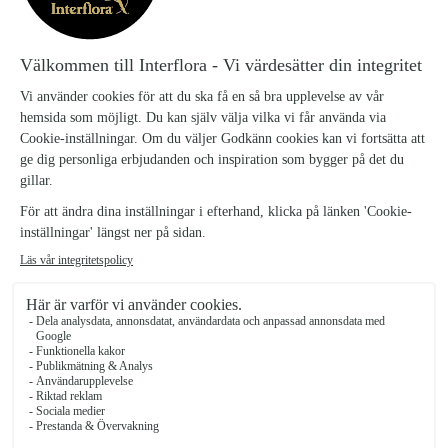
FARVÄL HJÄRTA
HJARTA_30
2295 kr
Hjärta med aprikosa, rosa och oranga blommor
Antal