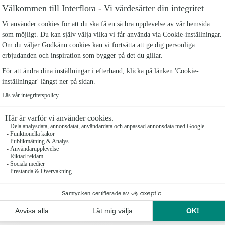
STORLEK
Stomme bredd: 34 cm
Levereras med din hälsning på ett textat kort, men
som tillval här nedan och butiken väljer färg som p
Om du närvarar på begravningen, kan du beställa h
begravningsplatsen.
Antal