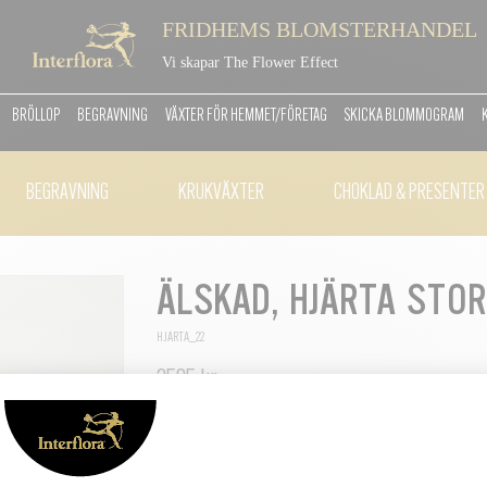
FRIDHEMS BLOMSTERHANDEL
Vi skapar The Flower Effect
BRÖLLOP
BEGRAVNING
VÄXTER FÖR HEMMET/FÖRETAG
SKICKA BLOMMOGRAM
BEGRAVNING
KRUKVÄXTER
CHOKLAD & PRESENTER
ÄLSKAD, HJÄRTA STO
HJARTA_22
2595 kr
2595 kr
Blomrikt hjärta med röda rosor i fokus som bärs fr
krysantemum.