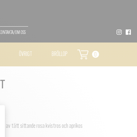
KONTAKTA/OM OSS
ÖVRIGT
BRÖLLOP
0
RT
am av tätt sittande rosa kvistros och aprikos