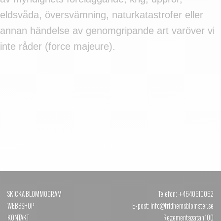
eldsvåda, översvämning, naturkatastrofer eller
annan händelse av genomgripande art varöver vi
inte råder (force majeure).
SKICKA BLOMMOGRAM
Telefon: +4640910062
WEBBSHOP
E-post: info@fridhemsblomster.se
KONTAKT
Regementsgatan 100