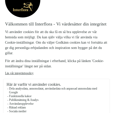
BEKRÄFTELSE
Du får med automatik en orderbekräftelse till din
e-post när du har slutfört din order. Skulle
uppgifterna inte stämma ber vi dig att dig
kontakta
oss.
AVBOKNING BESTÄLLNINGAR
Större specialbeställningar med ett värde över 3
000 kronor måste avbeställas skriftligen senast 96
timmar innan planerad leverans. Om
beställningens värde överstiger 6 000 kronor
måste den avbeställas en vecka innan planerad